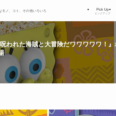
Pick Up
ィブなモノ、コト、その他いろいろ
ピックアップ
 呪われた海賊と大冒険だワワワワワ！』
登場