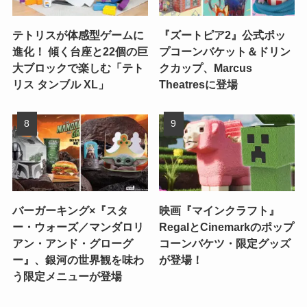
テトリスが体感型ゲームに
『ズートピア2』公式ポッ
進化！ 傾く台座と22個の巨
プコーンバケット＆ドリン
大ブロックで楽しむ「テト
クカップ、Marcus
リス タンブル XL」
Theatresに登場
バーガーキング×『スタ
映画『マインクラフト』
ー・ウォーズ／マンダロリ
RegalとCinemarkのポップ
アン・アンド・グローグ
コーンバケツ・限定グッズ
ー』、銀河の世界観を味わ
が登場！
う限定メニューが登場