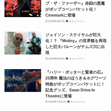
ブ・ザ・ファーザー』赤顔の悪魔
がポップコーンバケット化！
Cinemarkに登場
2026年8月7日
キャンペーン
ジェイソン・ステイサムが巨大
化！？ 『Mutiny』の世界観を再現
した巨大バルーンがテムズ川に出
現
2026年8月4日
キャンペーン
『ハリー・ポッターと賢者の石』
25周年 魔法のほうき＆ホグワーツ
特急がポップコーンバケットに！
記念グッズ、Swan Drive-In
Theatreに登場
2026年7月31日
キャンペーン