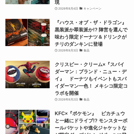
現
2026年8月4日
キャンペーン
『ハウス・オブ・ザ・ドラゴン』
黒装派か翠装派か!? 陣営を選んで
味わう限定ドーナツ＆ドリンクが
チリのダンキンに登場
2026年8月3日
食品
クリスピー・クリーム×『スパイ
ダーマン：ブランド・ニュー・デ
イ』 ドーナツもイベントもスパ
イダーマン一色！ メキシコ限定コ
ラボを開催
2026年8月2日
食品
KFC×『ポケモン』 ピカチュウ
と一緒にドライブ!? モンスターボ
ールバケットや進化ジャケットな