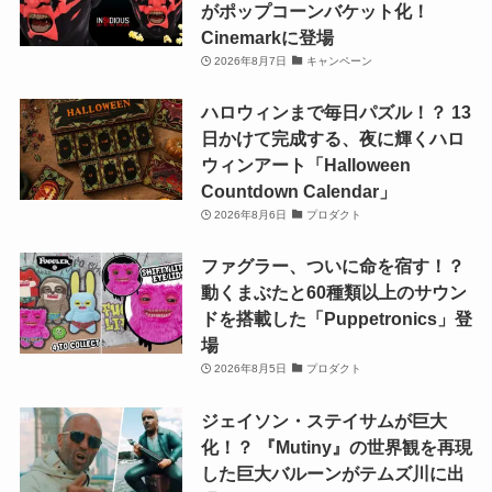
がポップコーンバケット化！
Cinemarkに登場
2026年8月7日
キャンペーン
ハロウィンまで毎日パズル！？ 13
日かけて完成する、夜に輝くハロ
ウィンアート「Halloween
Countdown Calendar」
2026年8月6日
プロダクト
ファグラー、ついに命を宿す！？
動くまぶたと60種類以上のサウン
ドを搭載した「Puppetronics」登
場
2026年8月5日
プロダクト
ジェイソン・ステイサムが巨大
化！？ 『Mutiny』の世界観を再現
した巨大バルーンがテムズ川に出