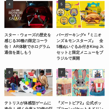
スター・ウォーズの歴史を
バーガーキング×『ミニオ
感じる30種の限定コーラ
ンズ＆モンスターズ』 全
缶！ AR体験でホログラム
5種ぬいぐるみ付きKing Jr.
通信を楽しもう
セットと限定メニューをブ
ラジルで展開
テトリスが体感型ゲームに
『ズートピア2』公式ポッ
進化！ 傾く台座と22個の巨
プコーンバケット＆ドリン