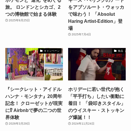
ポケモンと“進化”をめぐる
キース・ヘリングのアート
旅。 ロンドンとシカゴ、2
をアブソルート・ウォッカ
つの博物館で始まる体験
で味わう！ 「Absolut
Haring Artist-Edition」登
2025年9月25日
場
2025年7月4日
キャンペーン
食品
『シークレット・アイドル
ホリデーに若い世代が抱く
ハンナ・モンタナ』20周年
「平手打ち」したい衝動に
記念！ クローゼットが現実
着目！ 「袋叩きスタイル」
に⁉ Airbnbで夢の二つの世
のウイスキー・ストッキン
界体験
グ爆誕！！
2026年3月29日
2024年11月24日