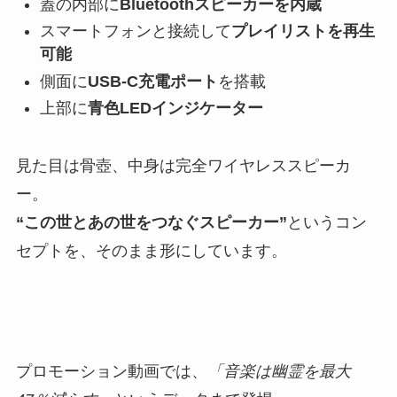
蓋の内部に
Bluetoothスピーカーを内蔵
スマートフォンと接続して
プレイリストを再生
可能
側面に
USB-C充電ポート
を搭載
上部に
青色LEDインジケーター
見た目は骨壺、中身は完全ワイヤレススピーカ
ー。
“この世とあの世をつなぐスピーカー”
というコン
セプトを、そのまま形にしています。
プロモーション動画では、
「音楽は幽霊を最大