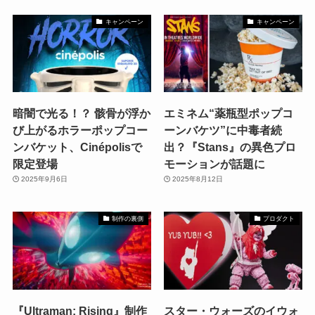
キャンペーン
キャンペーン
暗闇で光る！？ 骸骨が浮か
エミネム“薬瓶型ポップコ
び上がるホラーポップコー
ーンバケツ”に中毒者続
ンバケット、Cinépolisで
出？『Stans』の異色プロ
限定登場
モーションが話題に
2025年9月6日
2025年8月12日
制作の裏側
プロダクト
『Ultraman: Rising』制作
スター・ウォーズのイウォ