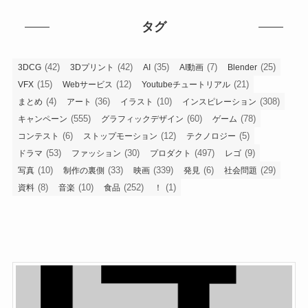
タグ
(42)
(42)
(35)
(7)
(25)
3DCG
3Dプリント
AI
AI動画
Blender
(15)
(12)
(21)
VFX
Webサービス
Youtubeチュートリアル
(4)
(36)
(10)
(308)
まとめ
アート
イラスト
インスピレーション
(555)
(60)
(78)
キャンペーン
グラフィックデザイン
ゲーム
(6)
(12)
(5)
コンテスト
ストップモーション
テクノロジー
(53)
(30)
(497)
(9)
ドラマ
ファッション
プロダクト
レゴ
(10)
(33)
(339)
(6)
(29)
写真
制作の裏側
映画
発見
社会問題
(8)
(10)
(252)
(1)
資料
音楽
食品
！