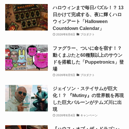
ハロウィンまで毎日パズル！？ 13
日かけて完成する、夜に輝くハロ
ウィンアート「Halloween
Countdown Calendar」
2026年8月6日
プロダクト
ファグラー、ついに命を宿す！？
動くまぶたと60種類以上のサウン
ドを搭載した「Puppetronics」登
場
2026年8月5日
プロダクト
ジェイソン・ステイサムが巨大
化！？ 『Mutiny』の世界観を再現
した巨大バルーンがテムズ川に出
現
2026年8月4日
キャンペーン
『ハウス・オブ・ザ・ドラゴン』