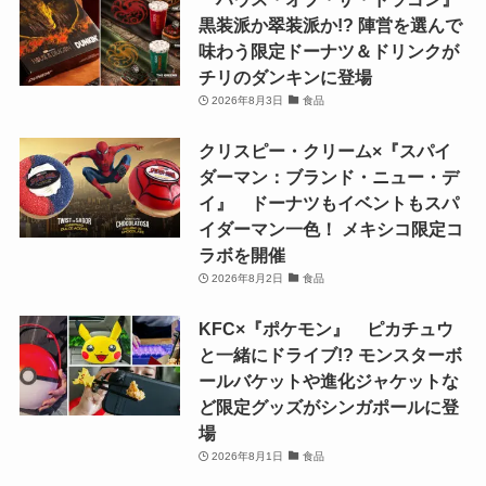
黒装派か翠装派か!? 陣営を選んで
味わう限定ドーナツ＆ドリンクが
チリのダンキンに登場
2026年8月3日
食品
クリスピー・クリーム×『スパイ
ダーマン：ブランド・ニュー・デ
イ』 ドーナツもイベントもスパ
イダーマン一色！ メキシコ限定コ
ラボを開催
2026年8月2日
食品
KFC×『ポケモン』 ピカチュウ
と一緒にドライブ!? モンスターボ
ールバケットや進化ジャケットな
ど限定グッズがシンガポールに登
場
2026年8月1日
食品