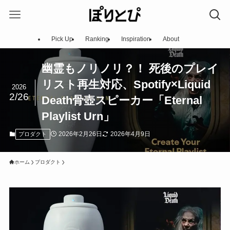
Pick Up
Ranking
Inspiration
About
幽霊もノリノリ？！ 死後のプレイ
リスト再生対応、Spotify×Liquid
2026
2/26
Death骨壺スピーカー「Eternal
Playlist Urn」
2026年2月26日
2026年4月9日
プロダクト
ホーム
プロダクト