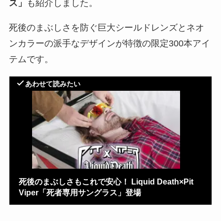
ス」
も紹介しました。
死後のまぶしさを防ぐ巨大シールドレンズとネオ
ンカラーの派手なデザインが特徴の限定300本アイ
テムです。
あわせて読みたい
死後のまぶしさもこれで安心！ Liquid Death×Pit
Viper「死者専用サングラス」登場