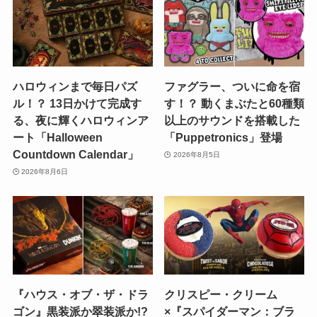
ハロウィンまで毎日パズ
ファグラー、ついに命を宿
ル！？ 13日かけて完成す
す！？ 動くまぶたと60種類
る、夜に輝くハロウィンア
以上のサウンドを搭載した
ート「Halloween
「Puppetronics」登場
Countdown Calendar」
2026年8月5日
2026年8月6日
『ハウス・オブ・ザ・ドラ
クリスピー・クリーム
ゴン』黒装派か翠装派か!?
×『スパイダーマン：ブラ