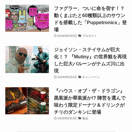
ファグラー、ついに命を宿す！？
動くまぶたと60種類以上のサウン
ドを搭載した「Puppetronics」登
場
2026年8月5日
プロダクト
ジェイソン・ステイサムが巨大
化！？ 『Mutiny』の世界観を再現
した巨大バルーンがテムズ川に出
現
2026年8月4日
キャンペーン
『ハウス・オブ・ザ・ドラゴン』
黒装派か翠装派か!? 陣営を選んで
味わう限定ドーナツ＆ドリンクが
チリのダンキンに登場
2026年8月3日
食品