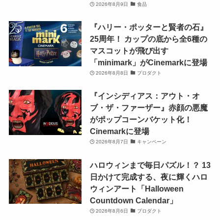
2026年8月9日
食品
『ハリー・ポッターと賢者の石』
25周年！ カップの底から全6種の
マスコットが飛び出す
「minimark」がCinemarkに登場
2026年8月8日
プロダクト
『インシディアス：アウト・オ
ブ・ザ・ファーザー』赤顔の悪魔
がポップコーンバケット化！
Cinemarkに登場
2026年8月7日
キャンペーン
ハロウィンまで毎日パズル！？ 13
日かけて完成する、夜に輝くハロ
ウィンアート「Halloween
Countdown Calendar」
2026年8月6日
プロダクト