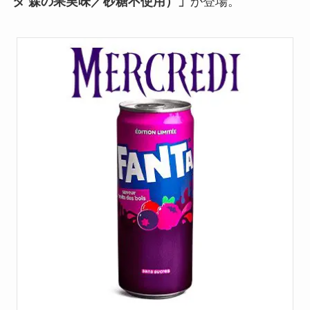
タ 森の果実味／砂糖不使用）
」
が登場。