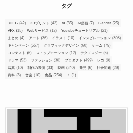
タグ
(42)
(42)
(35)
(7)
(25)
3DCG
3Dプリント
AI
AI動画
Blender
(15)
(12)
(21)
VFX
Webサービス
Youtubeチュートリアル
(4)
(36)
(10)
(308)
まとめ
アート
イラスト
インスピレーション
(557)
(60)
(79)
キャンペーン
グラフィックデザイン
ゲーム
(6)
(12)
(5)
コンテスト
ストップモーション
テクノロジー
(53)
(30)
(499)
(9)
ドラマ
ファッション
プロダクト
レゴ
(10)
(33)
(340)
(6)
(29)
写真
制作の裏側
映画
発見
社会問題
(8)
(10)
(254)
(1)
資料
音楽
食品
！