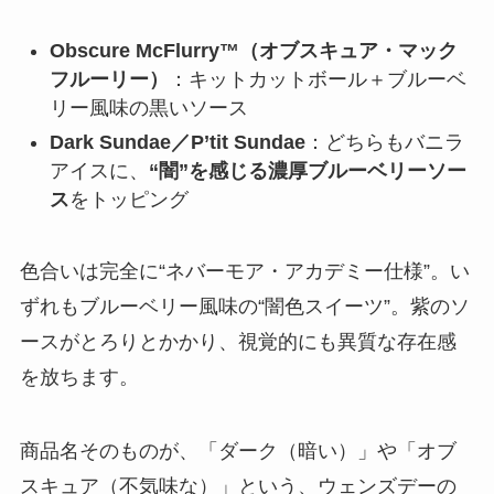
Obscure McFlurry™（オブスキュア・マック
フルーリー）
：キットカットボール＋ブルーベ
リー風味の黒いソース
Dark Sundae／P’tit Sundae
：どちらもバニラ
アイスに、
“闇”を感じる濃厚ブルーベリーソー
ス
をトッピング
色合いは完全に“ネバーモア・アカデミー仕様”。い
ずれもブルーベリー風味の“闇色スイーツ”。紫のソ
ースがとろりとかかり、視覚的にも異質な存在感
を放ちます。
商品名そのものが、「ダーク（暗い）」や「オブ
スキュア（不気味な）」という、ウェンズデーの