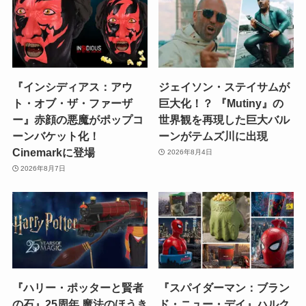
『インシディアス：アウ
ジェイソン・ステイサムが
ト・オブ・ザ・ファーザ
巨大化！？ 『Mutiny』の
ー』赤顔の悪魔がポップコ
世界観を再現した巨大バル
ーンバケット化！
ーンがテムズ川に出現
Cinemarkに登場
2026年8月4日
2026年8月7日
『ハリー・ポッターと賢者
『スパイダーマン：ブラン
の石』25周年 魔法のほうき
ド・ニュー・デイ』ハルク