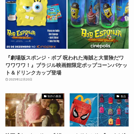
『劇場版スポンジ・ボブ 呪われた海賊と大冒険だワ
ワワワワ！』ブラジル映画館限定ポップコーンバケッ
ト＆ドリンクカップ登場
2025年12月20日
制作の裏側
食品