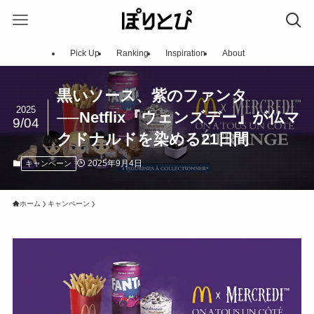
Pick Up
Ranking
Inspiration
About
黒いソース、紫のファンタ
2025
──Netflix『ウェンズデー』が仏マ
9/04
クドナルドを染める21日間
2025年9月4日
キャンペーン
ホーム
キャンペーン