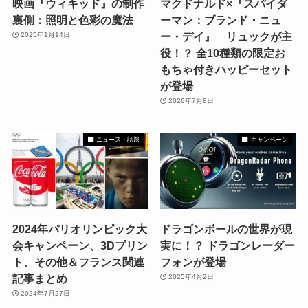
映画『ウィキッド』の制作
マクドナルド×『スパイダ
裏側：照明と色彩の魔法
ーマン：ブランド・ニュ
ー・デイ』 リュックが主
2025年1月14日
役！？ 全10種類の限定お
もちゃ付きハッピーセット
が登場
2026年7月8日
ニュース・話題
キャンペーン
2024年パリオリンピック大
ドラゴンボールの世界が現
会キャンペーン、3Dプリン
実に！？ ドラゴンレーダー
ト、その他＆フランス関連
フォンが登場
記事まとめ
2025年4月2日
2024年7月27日