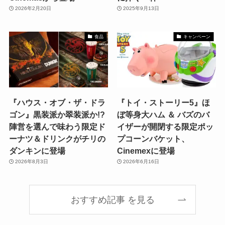
2026年2月20日
2025年9月13日
食品
キャンペーン
『ハウス・オブ・ザ・ドラ
『トイ・ストーリー5』ほ
ゴン』黒装派か翠装派か!?
ぼ等身大ハム ＆ バズのバ
陣営を選んで味わう限定ド
イザーが開閉する限定ポッ
ーナツ＆ドリンクがチリの
プコーンバケット、
ダンキンに登場
Cinemexに登場
2026年8月3日
2026年6月16日
おすすめ記事 を見る