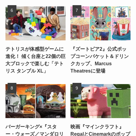
テトリスが体感型ゲームに
『ズートピア2』公式ポッ
進化！ 傾く台座と22個の巨
プコーンバケット＆ドリン
大ブロックで楽しむ「テト
クカップ、Marcus
リス タンブル XL」
Theatresに登場
バーガーキング×『スタ
映画『マインクラフト』
ー・ウォーズ／マンダロリ
RegalとCinemarkのポップ