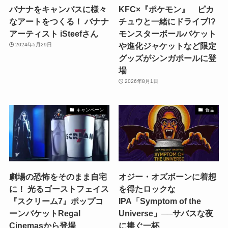
バナナをキャンバスに様々
KFC×『ポケモン』 ピカ
なアートをつくる！ バナナ
チュウと一緒にドライブ!?
アーティスト iSteefさん
モンスターボールバケット
や進化ジャケットなど限定
2024年5月29日
グッズがシンガポールに登
場
2026年8月1日
キャンペーン
食品
劇場の恐怖をそのまま自宅
オジー・オズボーンに着想
に！ 光るゴーストフェイス
を得たロックな
『スクリーム7』ポップコ
IPA「Symptom of the
ーンバケットRegal
Universe」──サバスな夜
Cinemasから登場
に捧ぐ一杯