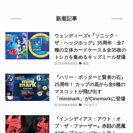
新着記事
ウェンディーズ×『ソニック・
ザ・ヘッジホッグ』35周年 全7
種の立体カードケース＆全35枚の
トレカを集めるキッズミール登場
2026年8月9日
食品
『ハリー・ポッターと賢者の石』
25周年！ カップの底から全6種の
マスコットが飛び出す
「minimark」がCinemarkに登場
2026年8月8日
プロダクト
『インシディアス：アウト・オ
ブ・ザ・ファーザー』赤顔の悪魔