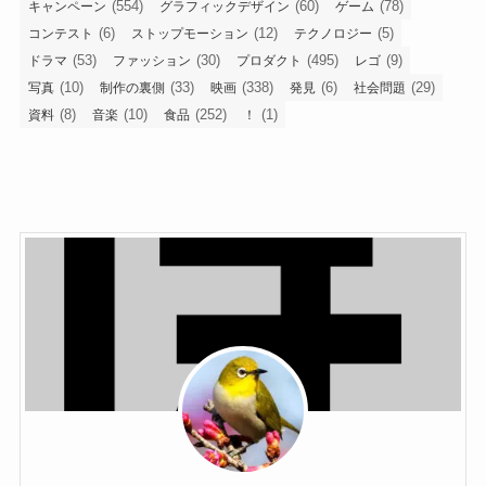
(554)
(60)
(78)
キャンペーン
グラフィックデザイン
ゲーム
(6)
(12)
(5)
コンテスト
ストップモーション
テクノロジー
(53)
(30)
(495)
(9)
ドラマ
ファッション
プロダクト
レゴ
(10)
(33)
(338)
(6)
(29)
写真
制作の裏側
映画
発見
社会問題
(8)
(10)
(252)
(1)
資料
音楽
食品
！