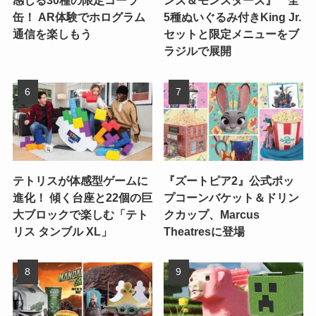
感じる30種の限定コーラ
ンズ＆モンスターズ』 全
缶！ AR体験でホログラム
5種ぬいぐるみ付きKing Jr.
通信を楽しもう
セットと限定メニューをブ
ラジルで展開
テトリスが体感型ゲームに
『ズートピア2』公式ポッ
進化！ 傾く台座と22個の巨
プコーンバケット＆ドリン
大ブロックで楽しむ「テト
クカップ、Marcus
リス タンブル XL」
Theatresに登場