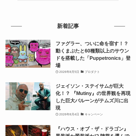
新着記事
ファグラー、ついに命を宿す！？
動くまぶたと60種類以上のサウン
ドを搭載した「Puppetronics」登
場
2026年8月5日
プロダクト
ジェイソン・ステイサムが巨大
化！？ 『Mutiny』の世界観を再現
した巨大バルーンがテムズ川に出
現
2026年8月4日
キャンペーン
『ハウス・オブ・ザ・ドラゴン』
黒装派か翠装派か!? 陣営を選んで