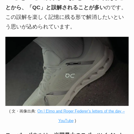
とから、「QC」と誤解されることが多い
のです。
この誤解を楽しく記憶に残る形で解消したいとい
う思いが込められています。
( 文・画像出典:
On | Elmo and Roger Federer’s letters of the day –
YouTube
)