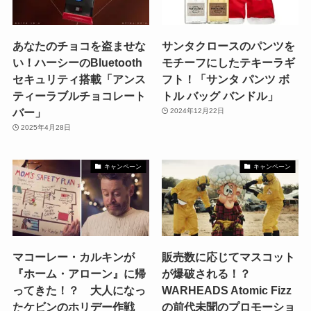
あなたのチョコを盗ませな
サンタクロースのパンツを
い！ハーシーのBluetooth
モチーフにしたテキーラギ
セキュリティ搭載「アンス
フト！「サンタ パンツ ボ
ティーラブルチョコレート
トル バッグ バンドル」
バー」
2024年12月22日
2025年4月28日
キャンペーン
キャンペーン
マコーレー・カルキンが
販売数に応じてマスコット
『ホーム・アローン』に帰
が爆破される！？
ってきた！？ 大人になっ
WARHEADS Atomic Fizz
たケビンのホリデー作戦
の前代未聞のプロモーショ