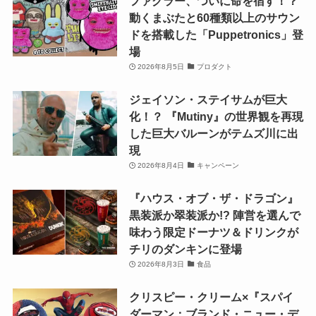
ファグラー、ついに命を宿す！？
動くまぶたと60種類以上のサウン
ドを搭載した「Puppetronics」登
場
2026年8月5日
プロダクト
ジェイソン・ステイサムが巨大
化！？ 『Mutiny』の世界観を再現
した巨大バルーンがテムズ川に出
現
2026年8月4日
キャンペーン
『ハウス・オブ・ザ・ドラゴン』
黒装派か翠装派か!? 陣営を選んで
味わう限定ドーナツ＆ドリンクが
チリのダンキンに登場
2026年8月3日
食品
クリスピー・クリーム×『スパイ
ダーマン：ブランド・ニュー・デ