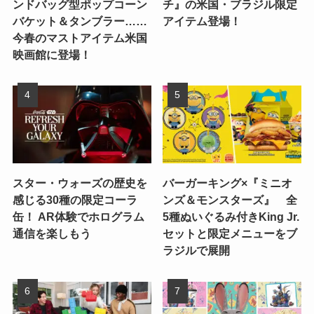
ンドバッグ型ポップコーン
チ』の米国・ブラジル限定
バケット＆タンブラー……
アイテム登場！
今春のマストアイテム米国
映画館に登場！
スター・ウォーズの歴史を
バーガーキング×『ミニオ
感じる30種の限定コーラ
ンズ＆モンスターズ』 全
缶！ AR体験でホログラム
5種ぬいぐるみ付きKing Jr.
通信を楽しもう
セットと限定メニューをブ
ラジルで展開