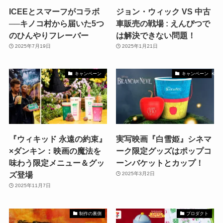
ICEEとスマーフがコラボ
ジョン・ウィック VS 中古
──キノコ村から届いた5つ
車販売の戦場 : えんぴつで
のひんやりフレーバー
は解決できない問題！
2025年7月19日
2025年1月21日
キャンペーン
キャンペーン
『ウィキッド 永遠の約束』
実写映画『白雪姫』シネマ
×ダンキン：映画の魔法を
ーク限定グッズはポップコ
味わう限定メニュー＆グッ
ーンバケットとカップ！
ズ登場
2025年3月2日
2025年11月7日
制作の裏側
プロダクト