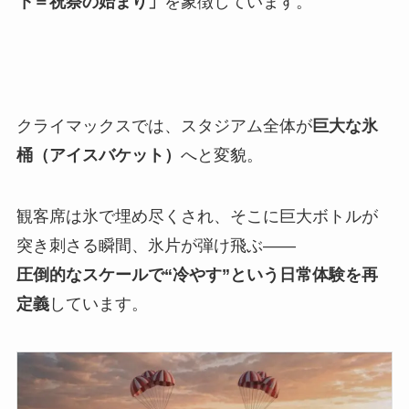
下＝祝祭の始まり」
を象徴しています。
クライマックスでは、スタジアム全体が
巨大な氷
桶（アイスバケット）
へと変貌。
観客席は氷で埋め尽くされ、そこに巨大ボトルが
突き刺さる瞬間、氷片が弾け飛ぶ——
圧倒的なスケールで“冷やす”という日常体験を再
定義
しています。