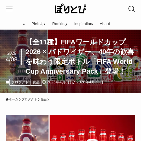
Pick Up
Ranking
Inspiration
About
【全11種】FIFAワールドカップ
2026 × バドワイザー、40年の歓喜
2026
4/08
を味わう限定ボトル「FIFA World
Cup Anniversary Pack」登場！
2026年4月8日
2026年4月23日
プロダクト
食品
ホーム
プロダクト
食品