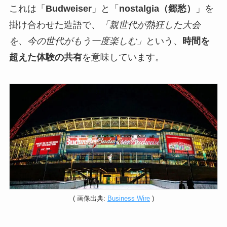
これは「
Budweiser
」と「
nostalgia（郷愁）
」を
掛け合わせた造語で、
「親世代が熱狂した大会
を、今の世代がもう一度楽しむ」
という、
時間を
超えた体験の共有
を意味しています。
( 画像出典:
Business Wire
)