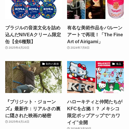
ブラジルの音楽文化を詰め
有名な美術作品をバルーン
込んだNIVEAクリーム限定
アートで再現！「The Fine
缶【全6種類】
Art of Airigami」
2025年4月20日
2024年7月8日
制作の裏側
食品
『ブリジット・ジョーン
ハローキティと仲間たちが
ズ』最新作：リアルさの裏
KFCを占拠！？ メキシコ
に隠された映画の秘密
限定ポップアップで“カワ
イイ”全開
2025年4月14日
2026年3月30日