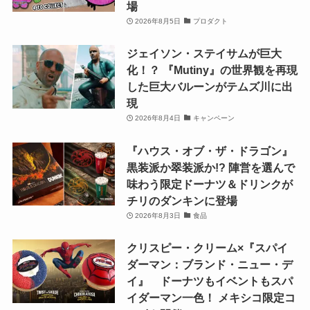
場
2026年8月5日
プロダクト
ジェイソン・ステイサムが巨大
化！？ 『Mutiny』の世界観を再現
した巨大バルーンがテムズ川に出
現
2026年8月4日
キャンペーン
『ハウス・オブ・ザ・ドラゴン』
黒装派か翠装派か!? 陣営を選んで
味わう限定ドーナツ＆ドリンクが
チリのダンキンに登場
2026年8月3日
食品
クリスピー・クリーム×『スパイ
ダーマン：ブランド・ニュー・デ
イ』 ドーナツもイベントもスパ
イダーマン一色！ メキシコ限定コ