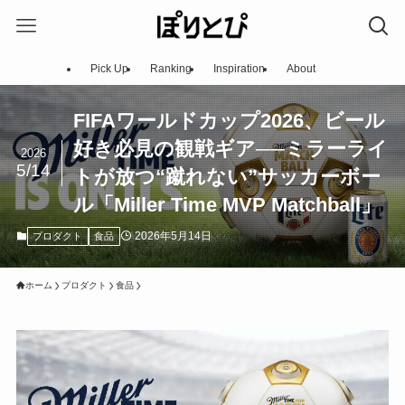
Pick Up
Ranking
Inspiration
About
FIFAワールドカップ2026、ビール
好き必見の観戦ギア──ミラーライ
2026
5/14
トが放つ“蹴れない”サッカーボー
ル「Miller Time MVP Matchball」
2026年5月14日
プロダクト
食品
ホーム
プロダクト
食品