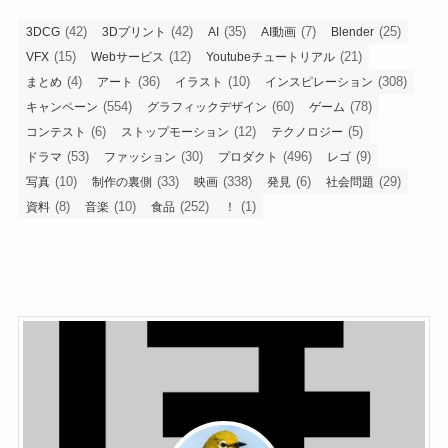
(42)
(42)
(35)
(7)
(25)
3DCG
3Dプリント
AI
AI動画
Blender
(15)
(12)
(21)
VFX
Webサービス
Youtubeチュートリアル
(4)
(36)
(10)
(308)
まとめ
アート
イラスト
インスピレーション
(554)
(60)
(78)
キャンペーン
グラフィックデザイン
ゲーム
(6)
(12)
(5)
コンテスト
ストップモーション
テクノロジー
(53)
(30)
(496)
(9)
ドラマ
ファッション
プロダクト
レゴ
(10)
(33)
(338)
(6)
(29)
写真
制作の裏側
映画
発見
社会問題
(8)
(10)
(252)
(1)
資料
音楽
食品
！