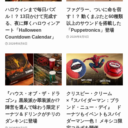
ハロウィンまで毎日パズ
ファグラー、ついに命を宿
ル！？ 13日かけて完成す
す！？ 動くまぶたと60種類
る、夜に輝くハロウィンア
以上のサウンドを搭載した
ート「Halloween
「Puppetronics」登場
Countdown Calendar」
2026年8月5日
2026年8月6日
『ハウス・オブ・ザ・ドラ
クリスピー・クリーム
ゴン』黒装派か翠装派か!?
×『スパイダーマン：ブラ
陣営を選んで味わう限定ド
ンド・ニュー・デイ』 ド
ーナツ＆ドリンクがチリの
ーナツもイベントもスパイ
ダンキンに登場
ダーマン一色！ メキシコ限
定コラボを開催
2026年8月3日