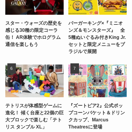
スター・ウォーズの歴史を
バーガーキング×『ミニオ
感じる30種の限定コーラ
ンズ＆モンスターズ』 全
缶！ AR体験でホログラム
5種ぬいぐるみ付きKing Jr.
通信を楽しもう
セットと限定メニューをブ
ラジルで展開
テトリスが体感型ゲームに
『ズートピア2』公式ポッ
進化！ 傾く台座と22個の巨
プコーンバケット＆ドリン
大ブロックで楽しむ「テト
クカップ、Marcus
リス タンブル XL」
Theatresに登場