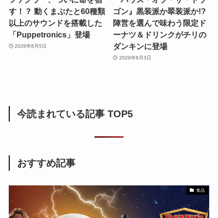
す！？ 動くまぶたと60種類
ゴン』黒装派か翠装派か!?
以上のサウンドを搭載した
陣営を選んで味わう限定ド
「Puppetronics」登場
ーナツ＆ドリンクがチリの
ダンキンに登場
2026年8月5日
2026年8月3日
今読まれている記事 TOP5
おすすめ記事
食品