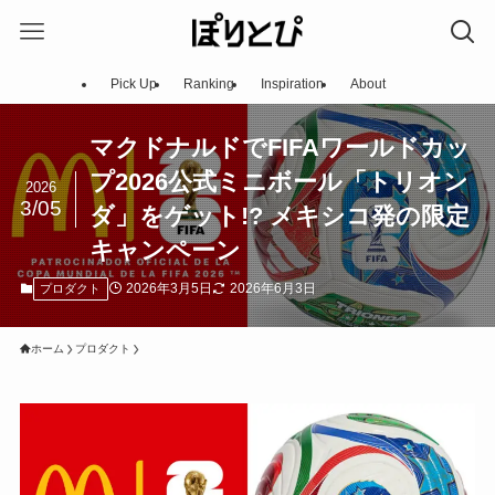
Pick Up
Ranking
Inspiration
About
マクドナルドでFIFAワールドカッ
プ2026公式ミニボール「トリオン
2026
3/05
ダ」をゲット!? メキシコ発の限定
キャンペーン
2026年3月5日
2026年6月3日
プロダクト
ホーム
プロダクト