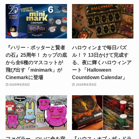
『ハリー・ポッターと賢者
ハロウィンまで毎日パズ
の石』25周年！ カップの底
ル！？ 13日かけて完成す
から全6種のマスコットが
る、夜に輝くハロウィンア
飛び出す「minimark」が
ート「Halloween
Cinemarkに登場
Countdown Calendar」
2026年8月8日
2026年8月6日
ファグラー、ついに命を宿
『ハウス・オブ・ザ・ドラ