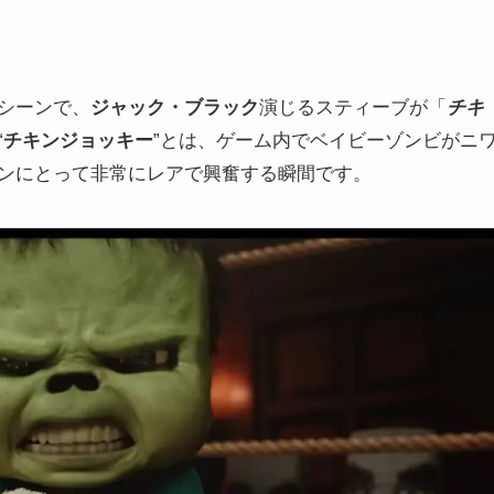
シーンで、
ジャック・ブラック
演じるスティーブが「
チキ
“
チキンジョッキー
”とは、ゲーム内でベイビーゾンビがニ
ンにとって非常にレアで興奮する瞬間です。