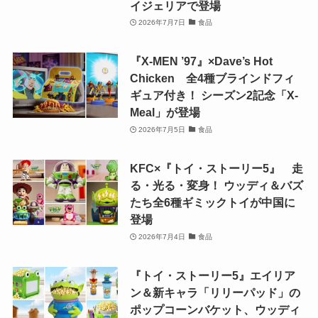
イジェリアで登場
2026年7月7日
食品
『X-MEN ’97』×Dave’s Hot
Chicken 全4種ブラインドフィ
ギュア付き！ シーズン2記念「X-
Meal」が登場
2026年7月5日
食品
KFC×『トイ・ストーリー5』 走
る・光る・変身！ ウッディ＆バズ
たち全6種ギミックトイが中国に
登場
2026年7月4日
食品
『トイ・ストーリー5』エイリア
ン＆新キャラ「リリーパッド」の
ポップコーンバケット、ウッディ