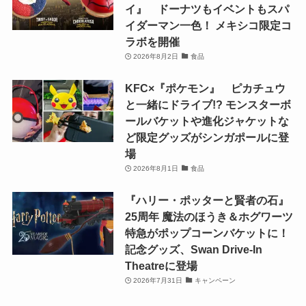
イ』 ドーナツもイベントもスパ
イダーマン一色！ メキシコ限定コ
ラボを開催
2026年8月2日
食品
KFC×『ポケモン』 ピカチュウ
と一緒にドライブ!? モンスターボ
ールバケットや進化ジャケットな
ど限定グッズがシンガポールに登
場
2026年8月1日
食品
『ハリー・ポッターと賢者の石』
25周年 魔法のほうき＆ホグワーツ
特急がポップコーンバケットに！
記念グッズ、Swan Drive-In
Theatreに登場
2026年7月31日
キャンペーン