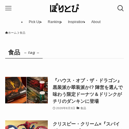
Pick Up
Ranking
Inspiration
About
ホーム
食品
食品
– tag –
『ハウス・オブ・ザ・ドラゴン』
黒装派か翠装派か!? 陣営を選んで
味わう限定ドーナツ＆ドリンクが
チリのダンキンに登場
2026年8月3日
食品
クリスピー・クリーム×『スパイ