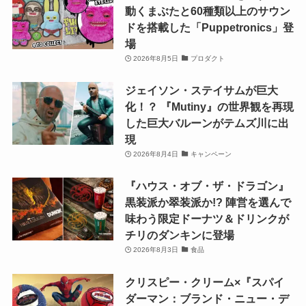
動くまぶたと60種類以上のサウン
ドを搭載した「Puppetronics」登
場
2026年8月5日
プロダクト
ジェイソン・ステイサムが巨大
化！？ 『Mutiny』の世界観を再現
した巨大バルーンがテムズ川に出
現
2026年8月4日
キャンペーン
『ハウス・オブ・ザ・ドラゴン』
黒装派か翠装派か!? 陣営を選んで
味わう限定ドーナツ＆ドリンクが
チリのダンキンに登場
2026年8月3日
食品
クリスピー・クリーム×『スパイ
ダーマン：ブランド・ニュー・デ