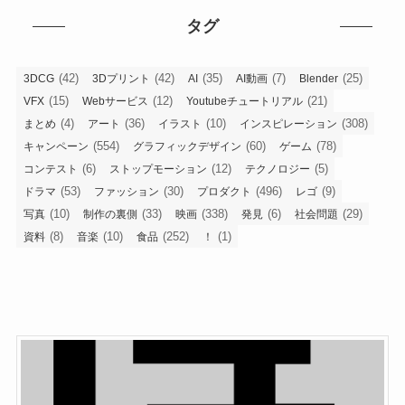
タグ
(42)
(42)
(35)
(7)
(25)
3DCG
3Dプリント
AI
AI動画
Blender
(15)
(12)
(21)
VFX
Webサービス
Youtubeチュートリアル
(4)
(36)
(10)
(308)
まとめ
アート
イラスト
インスピレーション
(554)
(60)
(78)
キャンペーン
グラフィックデザイン
ゲーム
(6)
(12)
(5)
コンテスト
ストップモーション
テクノロジー
(53)
(30)
(496)
(9)
ドラマ
ファッション
プロダクト
レゴ
(10)
(33)
(338)
(6)
(29)
写真
制作の裏側
映画
発見
社会問題
(8)
(10)
(252)
(1)
資料
音楽
食品
！