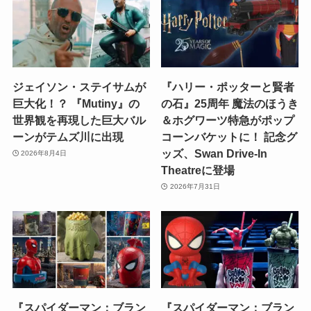
ジェイソン・ステイサムが
『ハリー・ポッターと賢者
巨大化！？ 『Mutiny』の
の石』25周年 魔法のほうき
世界観を再現した巨大バル
＆ホグワーツ特急がポップ
ーンがテムズ川に出現
コーンバケットに！ 記念グ
ッズ、Swan Drive-In
2026年8月4日
Theatreに登場
2026年7月31日
『スパイダーマン：ブラン
『スパイダーマン：ブラン