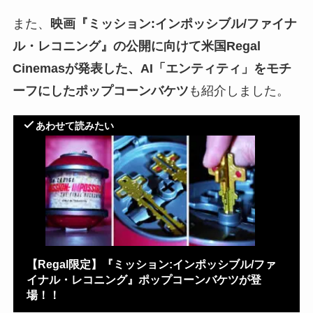
また、
映画『ミッション:インポッシブル/ファイナ
ル・レコニング』の公開に
向けて
米国Regal
Cinemas
が
発表した
、AI「エンティティ」をモチ
ーフにしたポップコーンバケツ
も紹介しました。
あわせて読みたい
【Regal限定】『ミッション:インポッシブル/ファ
イナル・レコニング』ポップコーンバケツが登
場！！