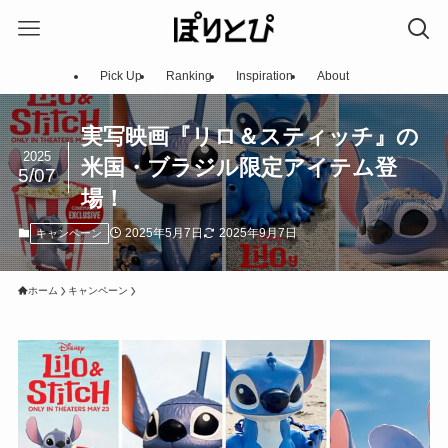
Pick Up
Ranking
Inspiration
About
実写映画『リロ＆スティッチ』の
2025
米国・ブラジル限定アイテム登
5/07
場！
2025年5月7日
2025年9月7日
キャンペーン
ホーム
キャンペーン