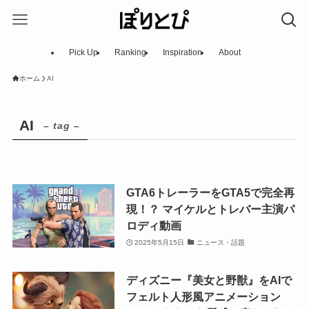
Pick Up
Ranking
Inspiration
About
ホーム
AI
AI
– tag –
GTA6トレーラーをGTA5で完全再
現！？ マイケルとトレバー主演パ
ロディ動画
2025年5月15日
ニュース・話題
ディズニー『美女と野獣』をAIで
フェルト人形風アニメーション