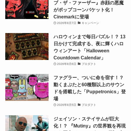
ブ・ザ・ファーザー』赤顔の悪魔
がポップコーンバケット化！
Cinemarkに登場
2026年8月7日
キャンペーン
ハロウィンまで毎日パズル！？ 13
日かけて完成する、夜に輝くハロ
ウィンアート「Halloween
Countdown Calendar」
2026年8月6日
プロダクト
ファグラー、ついに命を宿す！？
動くまぶたと60種類以上のサウン
ドを搭載した「Puppetronics」登
場
2026年8月5日
プロダクト
ジェイソン・ステイサムが巨大
化！？ 『Mutiny』の世界観を再現