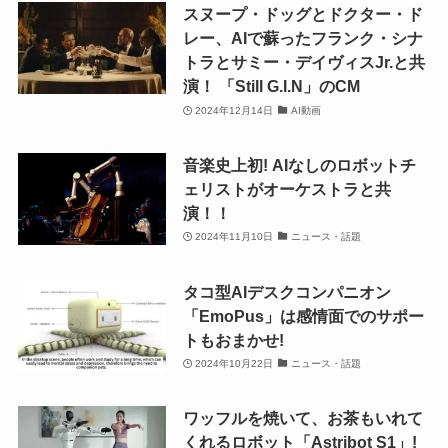
スヌープ・ドッグとドクター・ド
レー、AIで蘇ったフランク・シナ
トラとサミー・デイヴィスJr.と共
演！ 「Still G.I.N」のCM
2024年12月14日
AI動画
音楽史上初! AIなしのロボットチ
ェリストがオーケストラと共
演！！
2024年11月10日
ニュース・話題
タコ型AIデスクコンパニオン
「EmoPus」は感情面でのサポー
トもおまかせ!
2024年10月22日
ニュース・話題
ワッフルを焼いて、お茶もいれて
くれるロボット「Astribot S1」!