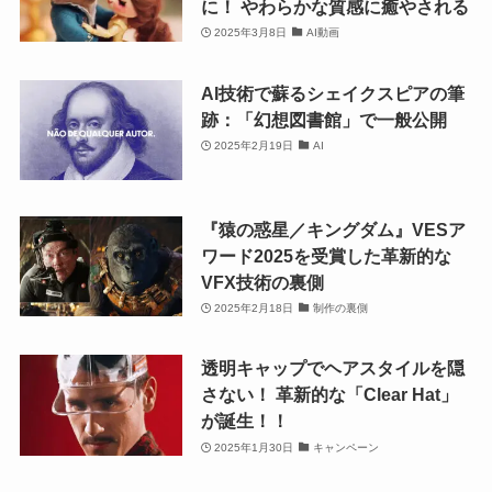
に！ やわらかな質感に癒やされる
2025年3月8日
AI動画
AI技術で蘇るシェイクスピアの筆
跡：「幻想図書館」で一般公開
2025年2月19日
AI
『猿の惑星／キングダム』VESア
ワード2025を受賞した革新的な
VFX技術の裏側
2025年2月18日
制作の裏側
透明キャップでヘアスタイルを隠
さない！ 革新的な「Clear Hat」
が誕生！！
2025年1月30日
キャンペーン