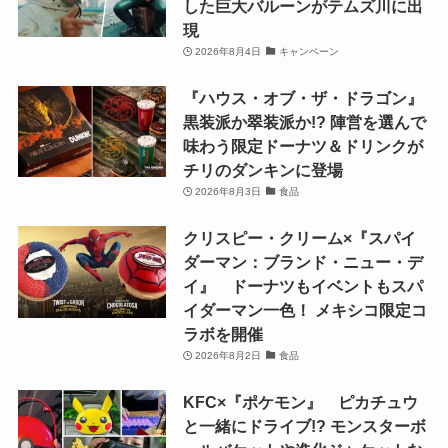
した巨大バルーンがテムズ川に出
現
2026年8月4日
キャンペーン
『ハウス・オブ・ザ・ドラゴン』
黒装派か翠装派か!? 陣営を選んで
味わう限定ドーナツ＆ドリンクが
チリのダンキンに登場
2026年8月3日
食品
クリスピー・クリーム×『スパイ
ダーマン：ブランド・ニュー・デ
イ』 ドーナツもイベントもスパ
イダーマン一色！ メキシコ限定コ
ラボを開催
2026年8月2日
食品
KFC×『ポケモン』 ピカチュウ
と一緒にドライブ!? モンスターボ