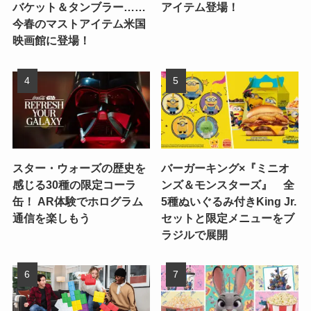
バケット＆タンブラー……
アイテム登場！
今春のマストアイテム米国
映画館に登場！
スター・ウォーズの歴史を
バーガーキング×『ミニオ
感じる30種の限定コーラ
ンズ＆モンスターズ』 全
缶！ AR体験でホログラム
5種ぬいぐるみ付きKing Jr.
通信を楽しもう
セットと限定メニューをブ
ラジルで展開