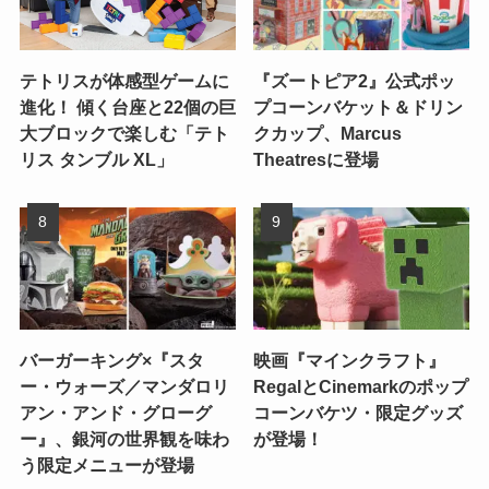
テトリスが体感型ゲームに
『ズートピア2』公式ポッ
進化！ 傾く台座と22個の巨
プコーンバケット＆ドリン
大ブロックで楽しむ「テト
クカップ、Marcus
リス タンブル XL」
Theatresに登場
バーガーキング×『スタ
映画『マインクラフト』
ー・ウォーズ／マンダロリ
RegalとCinemarkのポップ
アン・アンド・グローグ
コーンバケツ・限定グッズ
ー』、銀河の世界観を味わ
が登場！
う限定メニューが登場