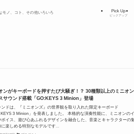
Pick Up
ィブなモノ、コト、その他いろいろ
ピックアップ
オンがキーボードを押すたび大騒ぎ！？ 30種類以上のミニオ
サウンド搭載「GO:KEYS 3 Minion」登場
ランドは、『ミニオンズ』の世界観を取り入れた限定キーボード
:KEYS 3 Minion」を発表しました。 本格的な演奏性能に、ミニオンの
やボイス、遊び心あふれるデザインを融合した、音楽とキャラクターの
に楽しめる特別なモデルです...