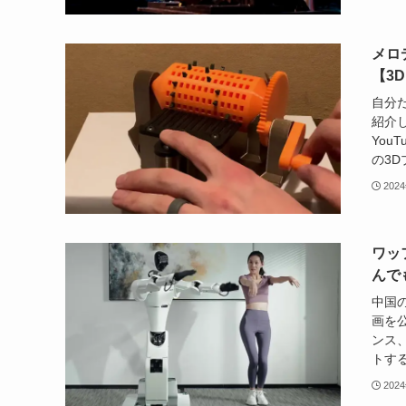
メロ
【3
自分だ
紹介しま
You
の3D
202
ワッ
んで
中国のA
画を公
ンス
トする
202