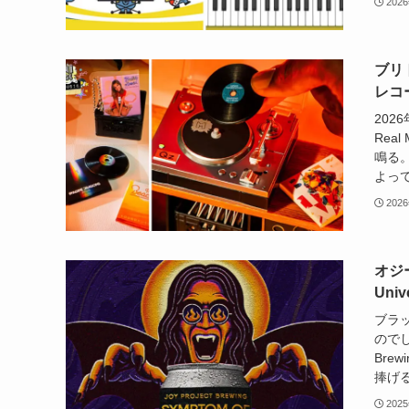
202
ブリ
レコード
202
Rea
鳴る
よって
202
オジー
Uni
ブラ
のでし
Bre
捧げる新
202