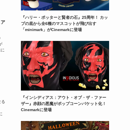
『ハリー・ポッターと賢者の石』25周年！ カッ
ュア
プの底から全6種のマスコットが飛び出す
「minimark」がCinemarkに登場
e
が
様に
『インシディアス：アウト・オブ・ザ・ファー
なる
ザー』赤顔の悪魔がポップコーンバケット化！
Cinemarkに登場
に