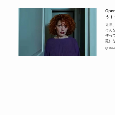
Op
う！
近年
そんな
使って
題にな
202