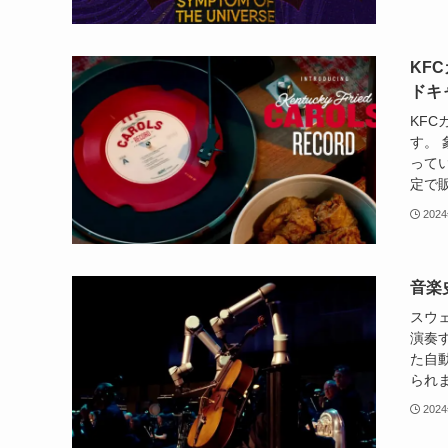
KF
ドキ
KF
す。
って
定で販
202
音楽
スウ
演奏
た自
られま
202