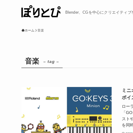
Blender、CGを中心にクリエイテ
ホーム
音楽
音楽
– tag –
ミニ
ボイス
ロー
「GO
スト
を同時