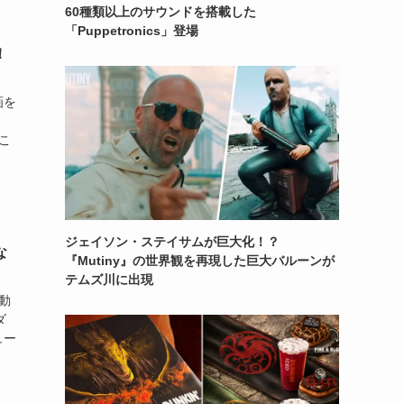
60種類以上のサウンドを搭載した
「Puppetronics」登場
！
画を
こ
ジェイソン・ステイサムが巨大化！？
な
『Mutiny』の世界観を再現した巨大バルーンが
テムズ川に出現
の動
ダ
ュー