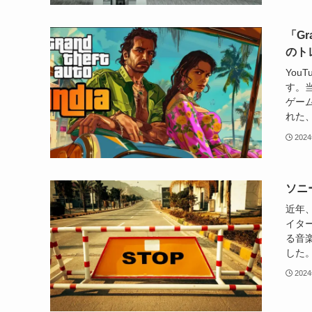
「Gr
のト
You
す。当
ゲー
れた、
202
ソニ
近年
イタ
る音
した。
202