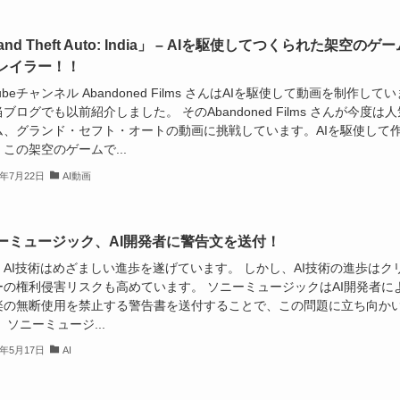
and Theft Auto: India」 – AIを駆使してつくられた架空のゲー
レイラー！！
Tubeチャンネル Abandoned Films さんはAIを駆使して動画を制作してい
ブログでも以前紹介しました。 そのAbandoned Films さんが今度は人
ム、グランド・セフト・オートの動画に挑戦しています。AIを駆使して
この架空のゲームで...
4年7月22日
AI動画
ーミュージック、AI開発者に警告文を送付！
、AI技術はめざましい進歩を遂げています。 しかし、AI技術の進歩はク
ーの権利侵害リスクも高めています。 ソニーミュージックはAI開発者に
楽の無断使用を禁止する警告書を送付することで、この問題に立ち向か
 ソニーミュージ...
4年5月17日
AI