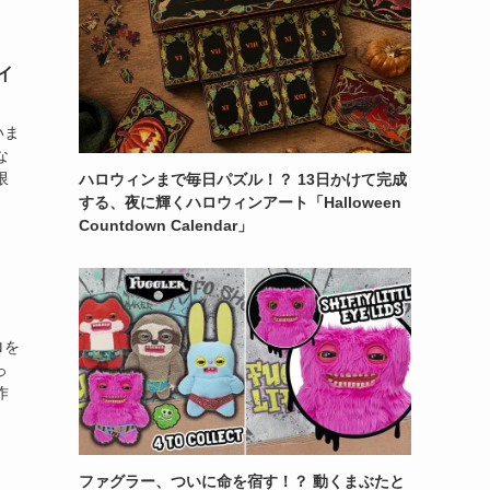
イ
いま
な
限
ハロウィンまで毎日パズル！？ 13日かけて完成
する、夜に輝くハロウィンアート「Halloween
Countdown Calendar」
！
ロを
っ
作
ファグラー、ついに命を宿す！？ 動くまぶたと