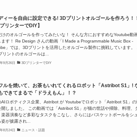
ディーを自由に設定できる! 3Dプリントオルゴールを作ろう！
DプリンターでDIY】
けのオルゴールを作ってみたいな！ そんな方におすすめなYoutube動
す！ Re Design さんの動画「I Made a Programmable Music Box -
Tube」では、3Dプリントを活用したオルゴール製作に挑戦しています。 
プリントのオルゴールは...
4年9月26日
3DプリンターでDIY
フルを焼いて、お茶もいれてくれるロボット「Astribot S1」! 
もできてまるで「ドラえもん」！？
Iロボティクス企業、Astribot が Youtubeでロボット「Astribot S1」
開しました。 この動画では「Astribot S1」が猫の世話や掃除、料理、
、楽器演奏など多彩なタスクをこなし、さらにはバスケットボールをシ
姿が披露され...
4年8月24日
ニュース・話題