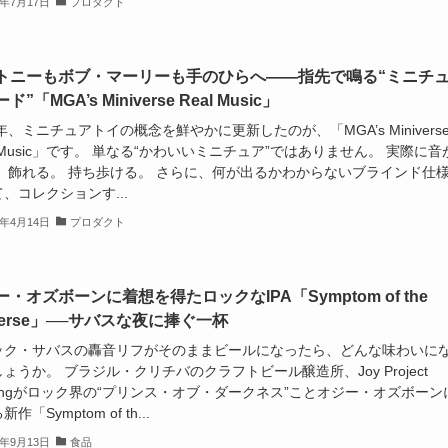
6年7月17日
プロダクト
トニーもボブ・マーリーも手のひらへ——指先で鳴る“ミニチ
”「MGA’s Miniverse Real Music」
6年、ミニチュアトイの概念を鮮やかに更新したのが、「MGA’s Minivers
l Music」です。 単なる“かわいいミニチュア”ではありません。 実際に音
。 飾れる。 持ち歩ける。 さらに、何が出るかわからないブラインド仕
、コレクションす...
6年4月14日
プロダクト
・オズボーンに着想を得たロックなIPA「Symptom of the
verse」──サバスな夜に捧ぐ一杯
ック・サバスの轟音リフがそのままビールになったら、どんな味わいに
ょうか。 ブラジル・クリチバのクラフトビール醸造所、Joy Project
wingがロック界の“プリンス・オブ・ダークネス”ことオジー・オズボーン
作「Symptom of th...
5年9月13日
食品