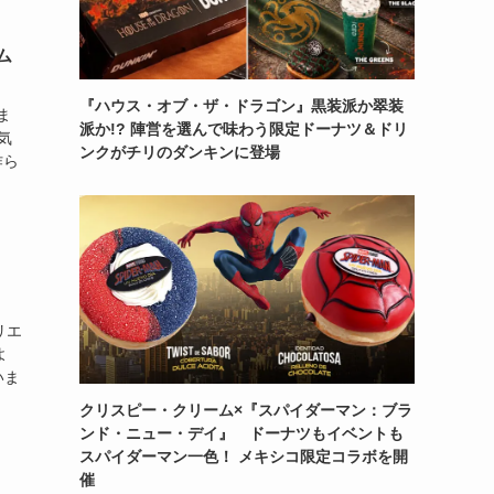
ム
『ハウス・オブ・ザ・ドラゴン』黒装派か翠装
ま
派か!? 陣営を選んで味わう限定ドーナツ＆ドリ
気
ンクがチリのダンキンに登場
作ら
リエ
よ
いま
クリスピー・クリーム×『スパイダーマン：ブラ
ンド・ニュー・デイ』 ドーナツもイベントも
スパイダーマン一色！ メキシコ限定コラボを開
催