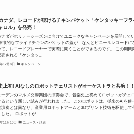
Cカナダ、レコードが聴けるチキンバケット「ケンタッキーフラ
ャロル」を発売！
Cカナダがホリデーシーズンに向けてユニークなキャンペーンを展開して
 象徴的なフライドチキンのバケットの蓋が、なんとビニールレコードに
いて、レコードプレーヤーで実際に聞くことができるのです。 この期間
売される「ケンタッ...
4年12月8日
キャンペーン
史上初! AIなしのロボットチェリストがオーケストラと共演！
ェーデンのマルメ交響楽団の演奏会で、音楽史上初めてロボットがチェ
するという新しい試みが行われました。 このロボットは、従来のAIを使
動演奏とは異なり、産業用ロボットアームと3Dプリント技術を駆使して
した。 ロボットが...
4年11月10日
ニュース・話題