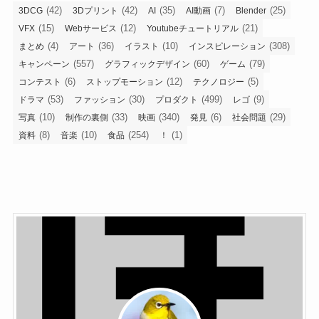
(42)
(42)
(35)
(7)
(25)
3DCG
3Dプリント
AI
AI動画
Blender
(15)
(12)
(21)
VFX
Webサービス
Youtubeチュートリアル
(4)
(36)
(10)
(308)
まとめ
アート
イラスト
インスピレーション
(557)
(60)
(79)
キャンペーン
グラフィックデザイン
ゲーム
(6)
(12)
(5)
コンテスト
ストップモーション
テクノロジー
(53)
(30)
(499)
(9)
ドラマ
ファッション
プロダクト
レゴ
(10)
(33)
(340)
(6)
(29)
写真
制作の裏側
映画
発見
社会問題
(8)
(10)
(254)
(1)
資料
音楽
食品
！