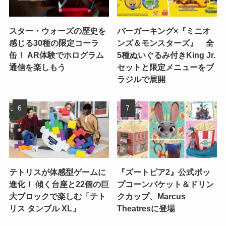
スター・ウォーズの歴史を
バーガーキング×『ミニオ
感じる30種の限定コーラ
ンズ＆モンスターズ』 全
缶！ AR体験でホログラム
5種ぬいぐるみ付きKing Jr.
通信を楽しもう
セットと限定メニューをブ
ラジルで展開
テトリスが体感型ゲームに
『ズートピア2』公式ポッ
進化！ 傾く台座と22個の巨
プコーンバケット＆ドリン
大ブロックで楽しむ「テト
クカップ、Marcus
リス タンブル XL」
Theatresに登場