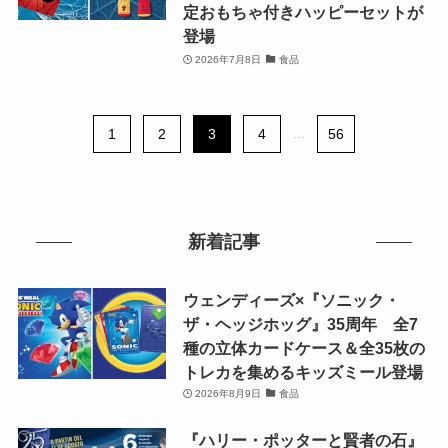
定おもちゃ付きハッピーセットが
登場
2026年7月8日
食品
1
2
3
4
...
56
新着記事
ウェンディーズ×『ソニック・
ザ・ヘッジホッグ』35周年 全7
種の立体カードケース＆全35枚の
トレカを集めるキッズミール登場
2026年8月9日
食品
『ハリー・ポッターと賢者の石』