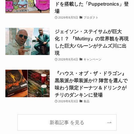
ドを搭載した「Puppetronics」登
場
2026年8月5日
プロダクト
ジェイソン・ステイサムが巨大
化！？ 『Mutiny』の世界観を再現
した巨大バルーンがテムズ川に出
現
2026年8月4日
キャンペーン
『ハウス・オブ・ザ・ドラゴン』
黒装派か翠装派か!? 陣営を選んで
味わう限定ドーナツ＆ドリンクが
チリのダンキンに登場
2026年8月3日
食品
新着記事 を見る