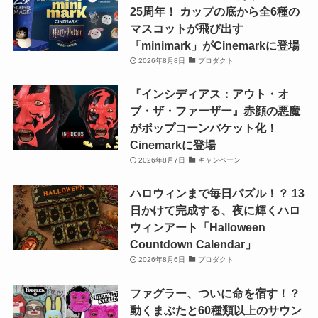
25周年！ カップの底から全6種の
マスコットが飛び出す
「minimark」がCinemarkに登場
2026年8月8日
プロダクト
『インシディアス：アウト・オ
ブ・ザ・ファーザー』赤顔の悪魔
がポップコーンバケット化！
Cinemarkに登場
2026年8月7日
キャンペーン
ハロウィンまで毎日パズル！？ 13
日かけて完成する、夜に輝くハロ
ウィンアート「Halloween
Countdown Calendar」
2026年8月6日
プロダクト
ファグラー、ついに命を宿す！？
動くまぶたと60種類以上のサウン