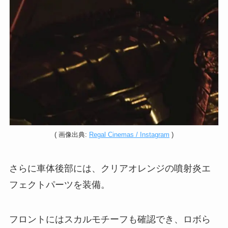
( 画像出典:
Regal Cinemas / Instagram
)
さらに車体後部には、クリアオレンジの噴射炎エ
フェクトパーツを装備。
フロントにはスカルモチーフも確認でき、ロボら