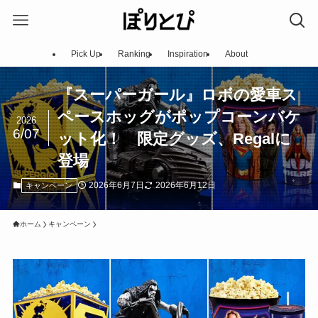
Pick Up
Ranking
Inspiration
About
『スーパーガール』ロボの愛車ス
ペースホッグがポップコーンバケ
2026
6/07
ット化！ 限定グッズ、Regalに
登場
2026年6月7日
2026年6月12日
キャンペーン
ホーム
キャンペーン