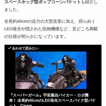
スペースホッグ型ポップコーンバケット
も紹介し
ました。
全長約40cmの迫力の大型造形に加え、揺らめく
LED発光や隠された収納機構など、見どころ満載
の仕様が明らかになっています。
あわせて読みたい
『スーパーガール』宇宙最凶バイカー・ロボ襲
来！ 全長約40cmのLED発光スペースバイク型バケ
ット、Cinem…