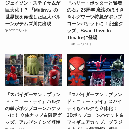
ジェイソン・ステイサムが
『ハリー・ポッターと賢者
巨大化！？ 『Mutiny』の
の石』25周年 魔法のほうき
世界観を再現した巨大バル
＆ホグワーツ特急がポップ
ーンがテムズ川に出現
コーンバケットに！ 記念グ
ッズ、Swan Drive-In
2026年8月4日
Theatreに登場
2026年7月31日
『スパイダーマン：ブラン
『スパイダーマン：ブラン
ド・ニュー・デイ』ハルク
ド・ニュー・デイ』スパイ
の拳がポップコーンバケッ
ディもハルクも立体化！
トに！ 立体カップ＆限定グ
3Dポップコーンバケット＆
ッズ、アルゼンチンで登場
フィギュアカップ、ブラジ