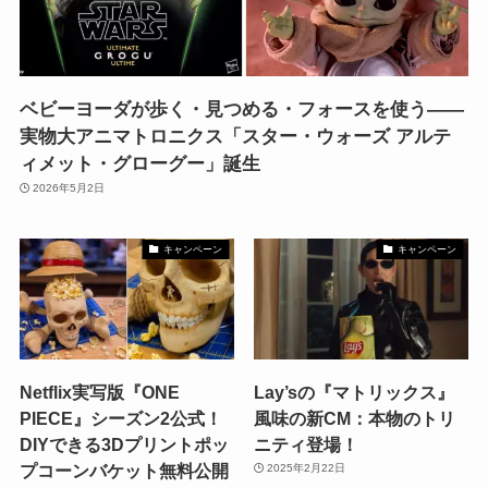
ベビーヨーダが歩く・見つめる・フォースを使う——
実物大アニマトロニクス「スター・ウォーズ アルテ
ィメット・グローグー」誕生
2026年5月2日
キャンペーン
キャンペーン
Netflix実写版『ONE
Lay’sの『マトリックス』
PIECE』シーズン2公式！
風味の新CM：本物のトリ
DIYできる3Dプリントポッ
ニティ登場！
プコーンバケット無料公開
2025年2月22日