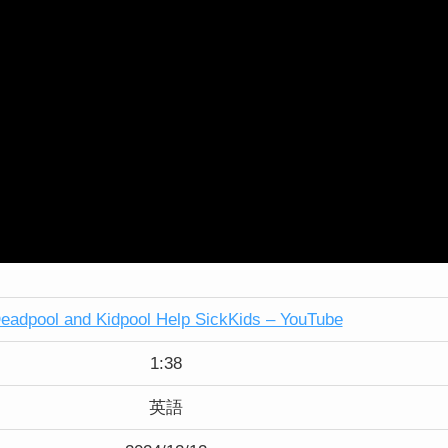
eadpool and Kidpool Help SickKids – YouTube
1:38
英語