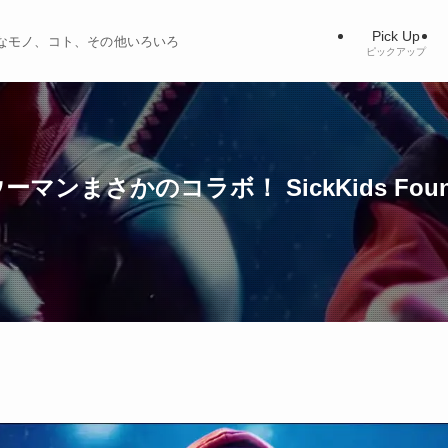
Pick Up
ィブなモノ、コト、その他いろいろ
ピックアップ
ンまさかのコラボ！ SickKids Fou