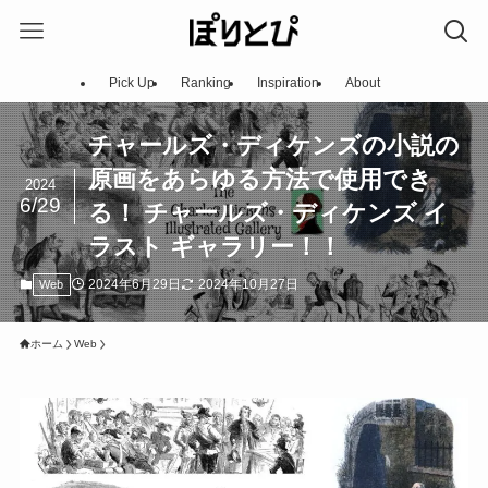
Pick Up
Ranking
Inspiration
About
チャールズ・ディケンズの小説の
原画をあらゆる方法で使用でき
2024
6/29
る！ チャールズ・ディケンズ イ
ラスト ギャラリー！！
2024年6月29日
2024年10月27日
Web
ホーム
Web