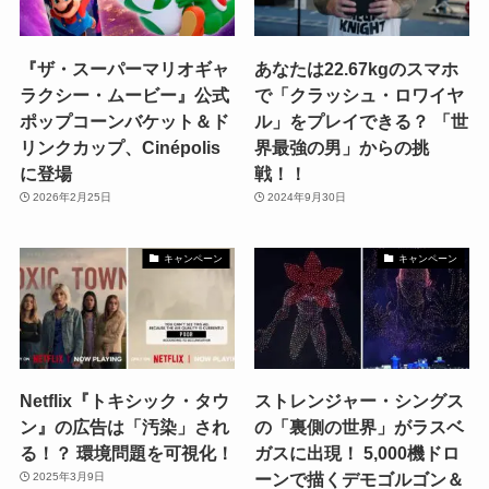
『ザ・スーパーマリオギャ
あなたは22.67kgのスマホ
ラクシー・ムービー』公式
で「クラッシュ・ロワイヤ
ポップコーンバケット＆ド
ル」をプレイできる？ 「世
リンクカップ、Cinépolis
界最強の男」からの挑
に登場
戦！！
2026年2月25日
2024年9月30日
キャンペーン
キャンペーン
Netflix『トキシック・タウ
ストレンジャー・シングス
ン』の広告は「汚染」され
の「裏側の世界」がラスベ
る！？ 環境問題を可視化！
ガスに出現！ 5,000機ドロ
ーンで描くデモゴルゴン＆
2025年3月9日