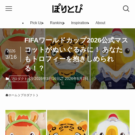
Pick Up
Ranking
Inspiration
About
FIFAワールドカップ2026公式マス
コットがぬいぐるみに！ あなた
2026
3/16
もトロフィーを抱きしめられ
る！？
2026年3月16日
2026年6月3日
プロダクト
ホーム
プロダクト