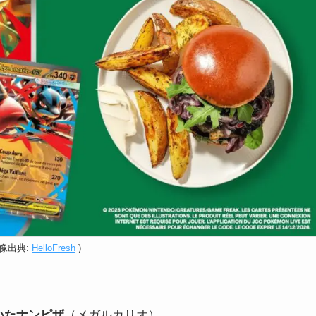
画像出典:
HelloFresh
)
いたナンピザ
（メガルカリオ）