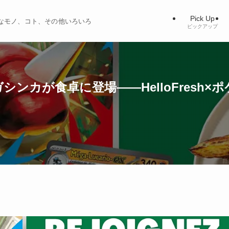
Pick Up
ィブなモノ、コト、その他いろいろ
ピックアップ
ンカが食卓に登場——HelloFresh