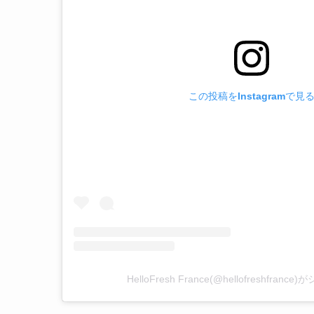
この投稿をInstagramで見
HelloFresh France(@hellofreshfran