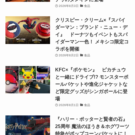
2026年8月3日
食品
クリスピー・クリーム×『スパイ
ダーマン：ブランド・ニュー・デ
イ』 ドーナツもイベントもスパ
イダーマン一色！ メキシコ限定コ
ラボを開催
2026年8月2日
食品
KFC×『ポケモン』 ピカチュウ
と一緒にドライブ!? モンスターボ
ールバケットや進化ジャケットな
ど限定グッズがシンガポールに登
場
2026年8月1日
食品
『ハリー・ポッターと賢者の石』
25周年 魔法のほうき＆ホグワーツ
特急がポップコーンバケットに！