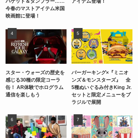
バケット＆タンブラー……
アイテム登場！
今春のマストアイテム米国
映画館に登場！
スター・ウォーズの歴史を
バーガーキング×『ミニオ
感じる30種の限定コーラ
ンズ＆モンスターズ』 全
缶！ AR体験でホログラム
5種ぬいぐるみ付きKing Jr.
通信を楽しもう
セットと限定メニューをブ
ラジルで展開