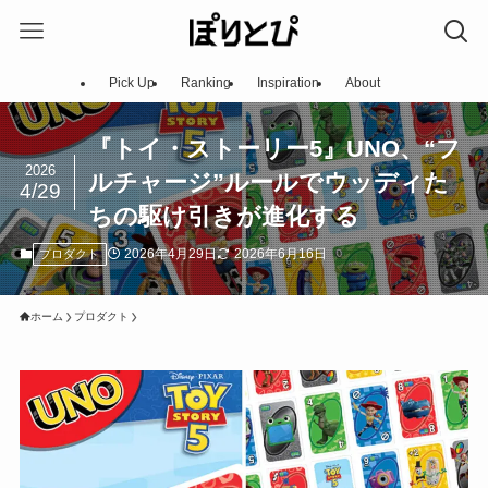
Pick Up
Ranking
Inspiration
About
『トイ・ストーリー5』UNO、“フ
2026
ルチャージ”ルールでウッディた
4/29
ちの駆け引きが進化する
2026年4月29日
2026年6月16日
プロダクト
ホーム
プロダクト