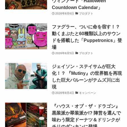
ウィンアート「Halloween
Countdown Calendar」
2026年8月6日
プロダクト
ファグラー、ついに命を宿す！？
動くまぶたと60種類以上のサウン
ドを搭載した「Puppetronics」登
場
2026年8月5日
プロダクト
ジェイソン・ステイサムが巨大
化！？ 『Mutiny』の世界観を再現
した巨大バルーンがテムズ川に出
現
2026年8月4日
キャンペーン
『ハウス・オブ・ザ・ドラゴン』
黒装派か翠装派か!? 陣営を選んで
味わう限定ドーナツ＆ドリンクが
チリのダンキンに登場