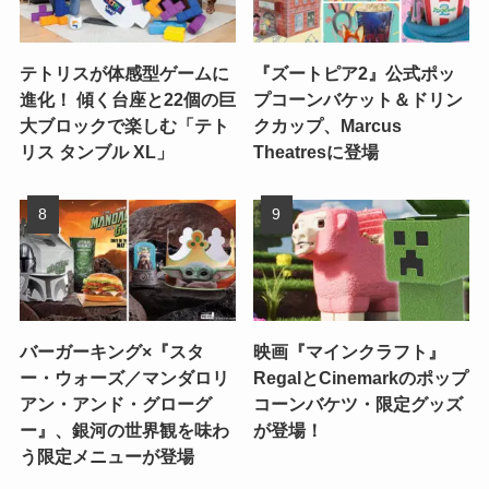
テトリスが体感型ゲームに
『ズートピア2』公式ポッ
進化！ 傾く台座と22個の巨
プコーンバケット＆ドリン
大ブロックで楽しむ「テト
クカップ、Marcus
リス タンブル XL」
Theatresに登場
バーガーキング×『スタ
映画『マインクラフト』
ー・ウォーズ／マンダロリ
RegalとCinemarkのポップ
アン・アンド・グローグ
コーンバケツ・限定グッズ
ー』、銀河の世界観を味わ
が登場！
う限定メニューが登場