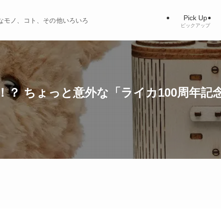
Pick Up
ィブなモノ、コト、その他いろいろ
ピックアップ
？ ちょっと意外な「ライカ100周年記