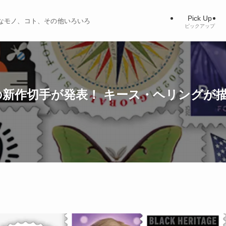
Pick Up
ィブなモノ、コト、その他いろいろ
ピックアップ
の新作切手が発表！ キース・ヘリングが描