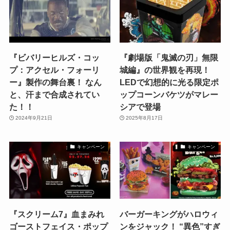
『ビバリーヒルズ・コッ
『劇場版「鬼滅の刃」無限
プ：アクセル・フォーリ
城編』の世界観を再現！
ー』製作の舞台裏！ なん
LEDで幻想的に光る限定ポ
と、汗まで合成されてい
ップコーンバケツがマレー
た！！
シアで登場
2024年9月21日
2025年8月17日
キャンペーン
キャンペーン
『スクリーム7』血まみれ
バーガーキングがハロウィ
ゴーストフェイス・ポップ
ンをジャック！ “異色”すぎ