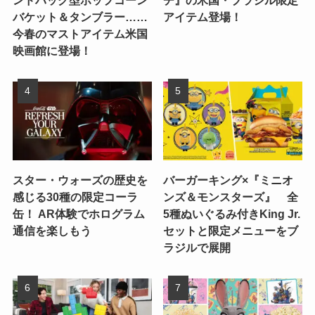
ンドバッグ型ポップコーン
チ』の米国・ブラジル限定
バケット＆タンブラー……
アイテム登場！
今春のマストアイテム米国
映画館に登場！
スター・ウォーズの歴史を
バーガーキング×『ミニオ
感じる30種の限定コーラ
ンズ＆モンスターズ』 全
缶！ AR体験でホログラム
5種ぬいぐるみ付きKing Jr.
通信を楽しもう
セットと限定メニューをブ
ラジルで展開