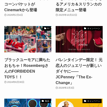
コーンバケットが
るアメリカ＆スリランカの
Cinemarkから登場
限定メニュー登場
2026年2月4日
2025年10月22日
AI
キャンペーン
ブラックユーモアに満ちた
バレンタインデー限定！ 元
おもちゃ！Rosembergさ
恋人のジュエリーが新しい
んのFORBIDDEN
ダイヤに——
TOYS！！
JCPenney「The Ex-
Change」
2024年6月30日
2026年2月3日
食品
キャンペーン