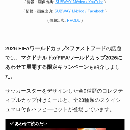
(
情報・
画像出典:
SUBWAY México / YouTube
)
(
情報・
画像出典:
SUBWAY México / Facebook
)
(
情報
出典:
PRODU
)
2026 FIFAワールドカップ×ファストフード
の話題
では、
マクドナルドがFIFAワールドカップ2026に
あわせて展開する限定キャンペーン
も紹介しまし
た。
サッカースターをデザインした全9種類のコレクテ
ィブルカップ付きミールと、全23種類のスクイシ
ュマロ付きハッピーセットが登場しています。
あわせて読みたい