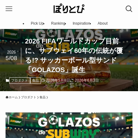
Pick Up
Ranking
Inspiration
About
2026 FIFAワールドカップ目前
に、サブウェイ60年の伝統が覆
2026
5/08
る!? サッカーボール型サンド
「GOLAZOS」誕生
2026年5月8日
2026年6月3日
プロダクト
食品
ホーム
プロダクト
食品