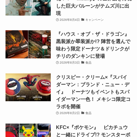
した巨大バルーンがテムズ川に出
現
2026年8月4日
キャンペーン
『ハウス・オブ・ザ・ドラゴン』
黒装派か翠装派か!? 陣営を選んで
味わう限定ドーナツ＆ドリンクが
チリのダンキンに登場
2026年8月3日
食品
クリスピー・クリーム×『スパイ
ダーマン：ブランド・ニュー・デ
イ』 ドーナツもイベントもスパ
イダーマン一色！ メキシコ限定コ
ラボを開催
2026年8月2日
食品
KFC×『ポケモン』 ピカチュウ
と一緒にドライブ!? モンスターボ