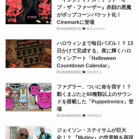
ブ・ザ・ファーザー』赤顔の悪魔
がポップコーンバケット化！
Cinemarkに登場
2026年8月7日
キャンペーン
ハロウィンまで毎日パズル！？ 13
日かけて完成する、夜に輝くハロ
ウィンアート「Halloween
Countdown Calendar」
2026年8月6日
プロダクト
ファグラー、ついに命を宿す！？
動くまぶたと60種類以上のサウン
ドを搭載した「Puppetronics」登
場
2026年8月5日
プロダクト
ジェイソン・ステイサムが巨大
化！？ 『Mutiny』の世界観を再現