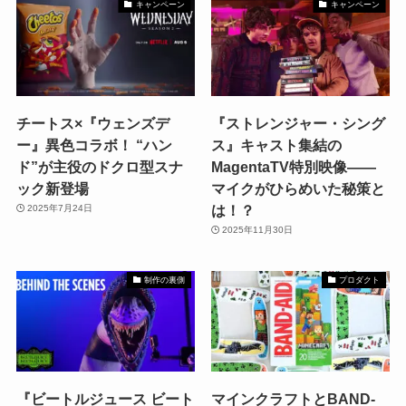
キャンペーン
キャンペーン
チートス×『ウェンズデ
『ストレンジャー・シング
ー』異色コラボ！ “ハン
ス』キャスト集結の
ド”が主役のドクロ型スナ
MagentaTV特別映像——
ック新登場
マイクがひらめいた秘策と
は！？
2025年7月24日
2025年11月30日
制作の裏側
プロダクト
『ビートルジュース ビート
マインクラフトとBAND-