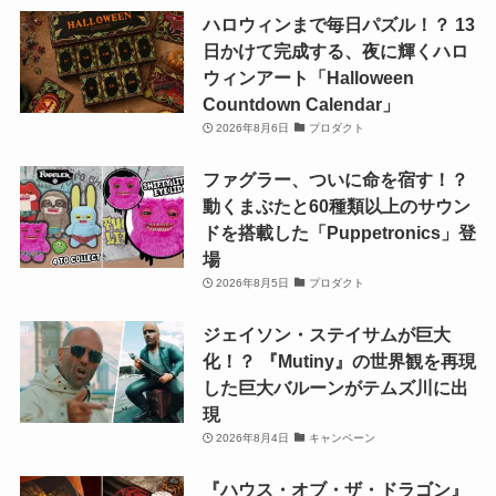
ハロウィンまで毎日パズル！？ 13
日かけて完成する、夜に輝くハロ
ウィンアート「Halloween
Countdown Calendar」
2026年8月6日
プロダクト
ファグラー、ついに命を宿す！？
動くまぶたと60種類以上のサウン
ドを搭載した「Puppetronics」登
場
2026年8月5日
プロダクト
ジェイソン・ステイサムが巨大
化！？ 『Mutiny』の世界観を再現
した巨大バルーンがテムズ川に出
現
2026年8月4日
キャンペーン
『ハウス・オブ・ザ・ドラゴン』