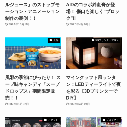
ルジュース』のストップモ
AIDのコラボ絆創膏が登
ーション・アニメーション
場！ 傷口も楽しく”ブロッ
制作の裏側！！
ク”!!
2024年10月18日
2025年4月10日
食品
3DプリンターでDIY
風邪の季節にぴったり！ ス
マインクラフト風ランタ
ープ味キャンディ「スープ
ン：LEDティーライトで夜
ドロップス」期間限定販
を彩る【3Dプリンターで
売！！
DIY】
2025年1月22日
2025年4月19日
アセット
プロダクト