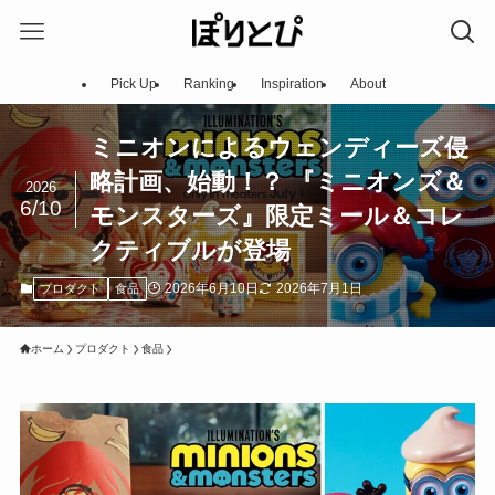
Pick Up
Ranking
Inspiration
About
ミニオンによるウェンディーズ侵
略計画、始動！？ 『ミニオンズ＆
2026
6/10
モンスターズ』限定ミール＆コレ
クティブルが登場
2026年6月10日
2026年7月1日
プロダクト
食品
ホーム
プロダクト
食品