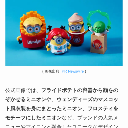
( 画像出典:
PR Newswire
)
公式画像では、
フライドポテトの容器から顔をの
ぞかせるミニオン
や、
ウェンディーズのマスコッ
ト風衣装を身にまとったミニオン
、
フロスティを
モチーフにしたミニオン
など、ブランドの人気メ
ニューやアイコンと融合したユニークなデザイン