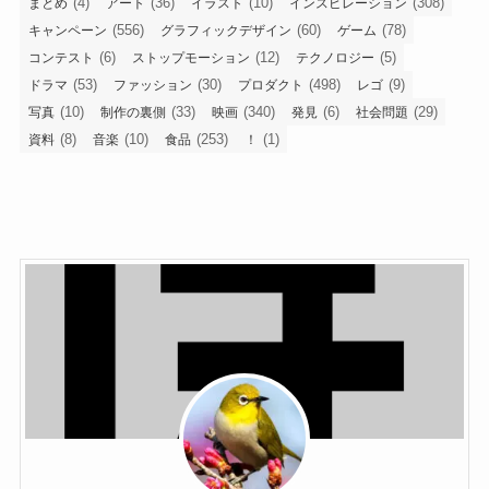
(4)
(36)
(10)
(308)
まとめ
アート
イラスト
インスピレーション
(556)
(60)
(78)
キャンペーン
グラフィックデザイン
ゲーム
(6)
(12)
(5)
コンテスト
ストップモーション
テクノロジー
(53)
(30)
(498)
(9)
ドラマ
ファッション
プロダクト
レゴ
(10)
(33)
(340)
(6)
(29)
写真
制作の裏側
映画
発見
社会問題
(8)
(10)
(253)
(1)
資料
音楽
食品
！