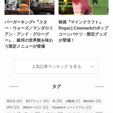
バーガーキング×『スタ
映画『マインクラフト』
ー・ウォーズ／マンダロリ
RegalとCinemarkのポップ
アン・アンド・グローグ
コーンバケツ・限定グッズ
ー』、銀河の世界観を味わ
が登場！
う限定メニューが登場
人気記事ランキング を見る
タグ
(42)
(42)
(35)
(7)
(25)
3DCG
3Dプリント
AI
AI動画
Blender
(15)
(12)
(21)
VFX
Webサービス
Youtubeチュートリアル