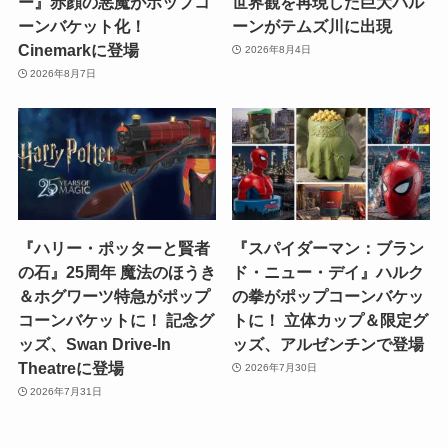
ー』赤顔の悪魔がポップコ
世界観を再現した巨大バル
ーンバケット化！
ーンがテムズ川に出現
Cinemarkに登場
2026年8月4日
2026年8月7日
『ハリー・ポッターと賢者
『スパイダーマン：ブラン
の石』25周年 魔法のほうき
ド・ニュー・デイ』ハルク
＆ホグワーツ特急がポップ
の拳がポップコーンバケッ
コーンバケットに！ 記念グ
トに！ 立体カップ＆限定グ
ッズ、Swan Drive-In
ッズ、アルゼンチンで登場
Theatreに登場
2026年7月30日
2026年7月31日