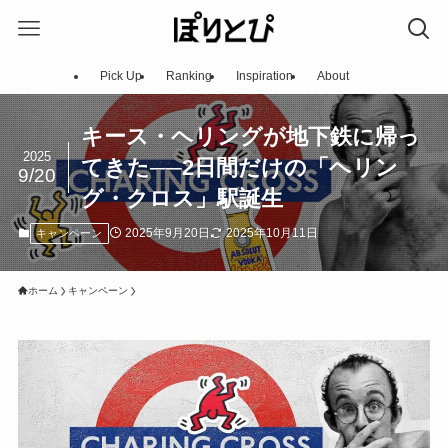
Pick Up
Ranking
Inspiration
About
キース・ヘリングが地下鉄に帰っ
2025
てきた──2日間だけの「ヘリン
9/20
グ・クロス」駅誕生
2025年9月20日
2025年10月11日
キャンペーン
ホーム
キャンペーン