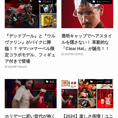
プロダクト
キャンペーン
『デッドプール』と『ウル
透明キャップでヘアスタイ
ヴァリン』がバイクに降
ルを隠さない！ 革新的な
臨！？ ヤマハ×マーベル限
「Clear Hat」が誕生！！
定コラボモデル、フィギュ
2025年1月30日
ア付きで登場
2026年7月21日
食品
ニュース・話題
ホリデーに若い世代が抱く
【2024】楽しさ倍増！ユニ