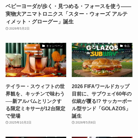
ベビーヨーダが歩く・見つめる・フォースを使う——
実物大アニマトロニクス「スター・ウォーズ アルテ
ィメット・グローグー」誕生
2026年5月2日
キャンペーン
食品
テイラー・スウィフトの世
2026 FIFAワールドカップ
界観を、キッチンで味わう
目前に、サブウェイ60年の
──新アルバムとリンクす
伝統が覆る!? サッカーボー
る限定ミキサーが12台限定
ル型サンド「GOLAZOS」
で登場
誕生
2025年10月2日
2026年5月8日