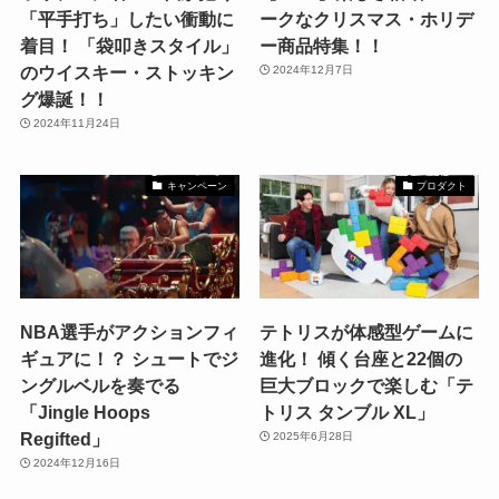
「平手打ち」したい衝動に
ークなクリスマス・ホリデ
着目！ 「袋叩きスタイル」
ー商品特集！！
のウイスキー・ストッキン
2024年12月7日
グ爆誕！！
2024年11月24日
キャンペーン
プロダクト
NBA選手がアクションフィ
テトリスが体感型ゲームに
ギュアに！？ シュートでジ
進化！ 傾く台座と22個の
ングルベルを奏でる
巨大ブロックで楽しむ「テ
「Jingle Hoops
トリス タンブル XL」
Regifted」
2025年6月28日
2024年12月16日